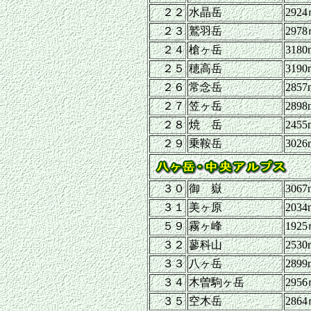
２２
水晶岳
292
２３
鷲羽岳
297
２４
槍ヶ岳
3180
２５
穂高岳
3190
２６
常念岳
2857
２７
笠ヶ岳
2898
２８
焼 岳
2455
２９
乗鞍岳
3026
３０
御 嶽
3067
３１
美ヶ原
2034
５９
霧ヶ峰
192
３２
蓼科山
2530
３３
八ヶ岳
2899
３４
木曽駒ヶ岳
295
３５
空木岳
286