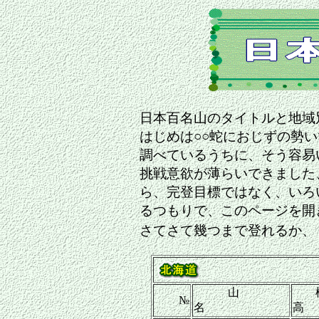
日本百名山のタイトルと地域
はじめは○○蛇におじずの勢
調べているうちに、そう容易
挑戦意欲が薄らいできました
ら、完登目標ではなく、いろ
るつもりで、このページを開
さてさて幾つまで登れるか
山
№
名
高