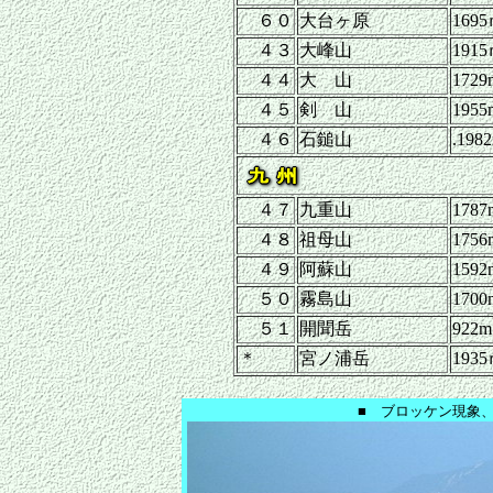
６０
大台ヶ原
169
４３
大峰山
191
４４
大 山
1729
４５
剣 山
1955
４６
石鎚山
.198
４７
九重山
1787
４８
祖母山
1756
４９
阿蘇山
1592
５０
霧島山
1700
５１
開聞岳
922m
＊
宮ノ浦岳
193
■ ブロッケン現象