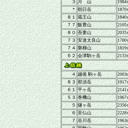
３
月 山
198
＊
朝日岳
187
８１
蔵王山
184
７７
飯豊山
210
８０
吾妻山
203
７３
安達太良山
170
７４
磐梯山
181
６２
会津駒ヶ岳
213
４
越後 駒ヶ岳
2003
８３
那須岳
191
６１
平ヶ岳
214
５３
巻機山
196
５
燧ヶ岳
235
６
至仏山
222
７
谷川岳
1963