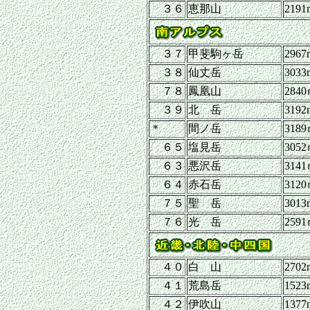
３６
恵那山
2191
３７
甲斐駒ヶ岳
2967
３８
仙丈岳
3033
７８
鳳凰山
284
３９
北 岳
3192
＊
間ノ岳
318
６５
塩見岳
305
６３
悪沢岳
314
６４
赤石岳
312
７５
聖 岳
3013
７６
光 岳
259
４０
白 山
2702
４１
荒島岳
1523
４２
伊吹山
1377