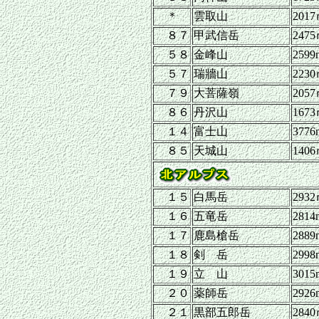
＊
雲取山
201
８７
甲武信岳
247
５８
金峰山
2599
５７
瑞牆山
223
７９
大菩薩嶺
205
８６
丹沢山
167
１４
富士山
3776
８５
天城山
140
１５
白馬岳
293
１６
五竜岳
2814
１７
鹿島槍岳
2889
１８
剣 岳
2998
１９
立 山
3015
２０
薬師岳
2926
２１
黒部五郎岳
284