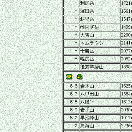
＊
利尻岳
172
＊
羅臼岳
166
＊
斜里岳
154
＊
雌阿寒岳
149
＊
大雪山
229
＊
トムラウシ
214
＊
十勝岳
207
＊
幌尻岳
205
１
後方羊蹄山
1898
６６
岩木山
162
６７
八甲田山
158
６８
八幡平
161
６９
岩手山
203
８２
早池峰山
191
２
鳥海山
223