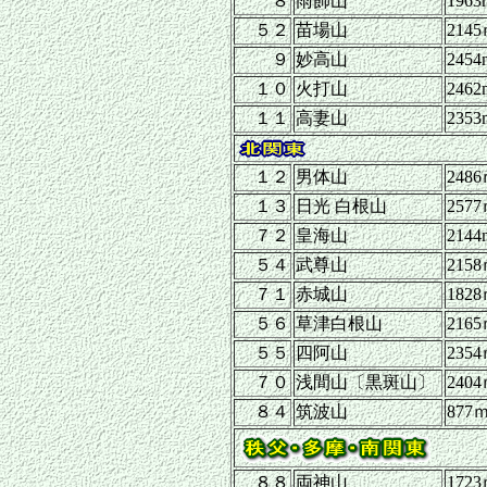
８
雨飾山
1963
５２
苗場山
214
９
妙高山
2454
１０
火打山
2462
１１
高妻山
2353
１２
男体山
248
１３
日光 白根山
257
７２
皇海山
2144
５４
武尊山
215
７１
赤城山
182
５６
草津白根山
216
５５
四阿山
235
７０
浅間山〔黒斑山〕
240
８４
筑波山
877
８８
両神山
172