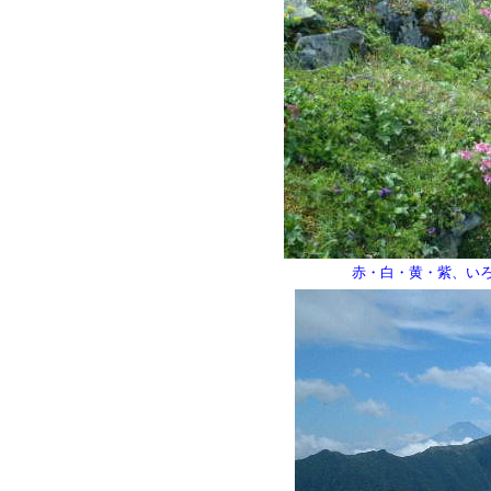
赤・白・黄・紫、い