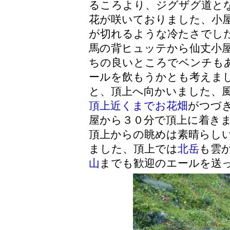
るころより、ジグザグ道と
花が咲いておりました、小
が切れるような冷たさでし
馬の背ヒュッテから仙丈小
ちの良いところでベンチも
ールを飲もうかとも考えま
と、頂上へ向かいました、
頂上近くまでお花畑
がつづ
屋から３０分で頂上に着き
頂
上からの眺めは素晴らし
ました、頂上では
北岳
も雲
山
までも歓迎のエールを送