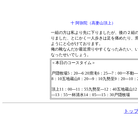
十 阿弥陀（高妻山頂上）
一組の方は私より先に下りましたが、後の２組
りました、とにかく一人歩きは足を痛めたり、
ようにと心がけております。
俺の靴なんだか最近滑りやすくなったみたい、
なったせいでしょう。
＜本日のコースタイム＞
戸隠牧場5：20---6:20滑滝6：25---7：00一不動---
8：10五地蔵山8：20---9：10九勢至9：20---1
頂上11：00---11：55九勢至---12：40五地蔵山12：
---13：55一杯清水14：05----15：30戸隠牧場
トッ