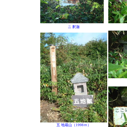
ニ 釈迦
五 地蔵山（1998ｍ）