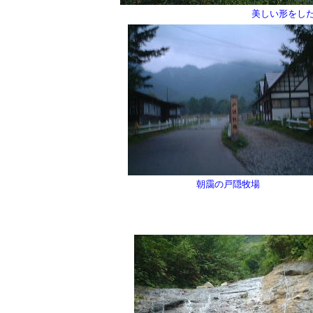
美しい形をし
朝靄の戸隠牧場