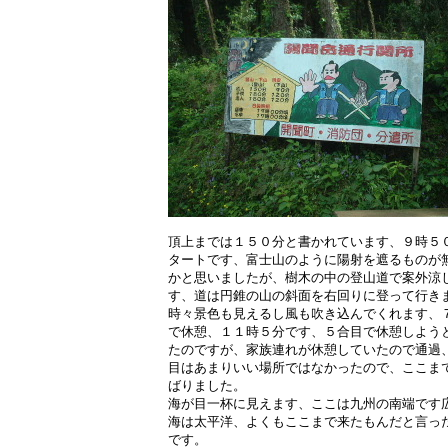
頂上までは１５０分と書かれています、９時５
タートです、富士山のように陽射を遮るものが
かと思いましたが、樹木の中の登山道で案外涼
す、道は円錐の山の斜面を右回りに登って行き
時々景色も見えるし風も吹き込んでくれます、
で休憩、１１時５分です、５合目で休憩しよう
たのですが、家族連れが休憩していたので通過
目はあまりいい場所ではなかったので、ここま
ばりました。
海が目一杯に見えます、ここは九州の南端です
海は太平洋、よくもここまで来たもんだと言っ
です。