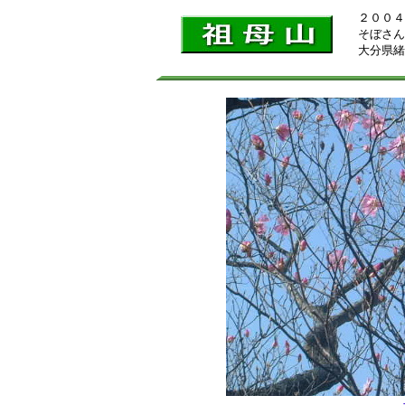
２００４
そぼさ
大分県緒