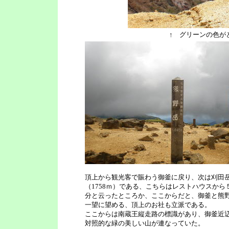
↑ グリーンの色が
頂上から観光客で賑わう御釜に戻り、次は刈田
（1758ｍ）である、こちらはレストハウスから
分と云ったところか、ここからだと、御釜と熊
一望に望める、頂上のお社も立派である。
ここからは南蔵王縦走路の標識があり、御釜近
対照的な緑の美しい山が連なっていた。