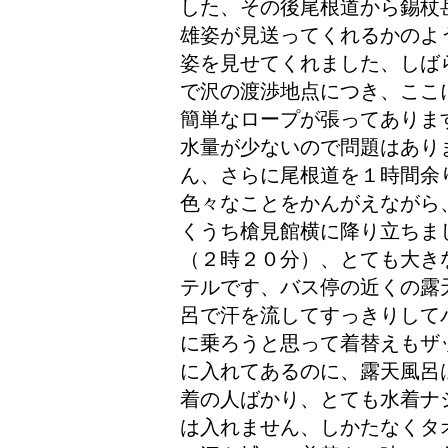
した、その後尾根道から錫杖
雄姿が見送ってくれるかのよ
姿を見せてくれました、しば
で沢の渡渉地点につき、ここ
簡単なロープが張ってありま
水量が少ないので問題はあり
ん、さらに尾根道を１時間余
色々なことをかんがえながら
くうち槍見館横に降り立ちま
（２時２０分）、とても大き
テルです、バス停の近くの露
呂で汗を流してすっきりして
に乗ろうと思って着替えもザ
に入れてあるのに、露天風呂
着の人ばかり、とても水着ナ
は入れません、しかたなくタ