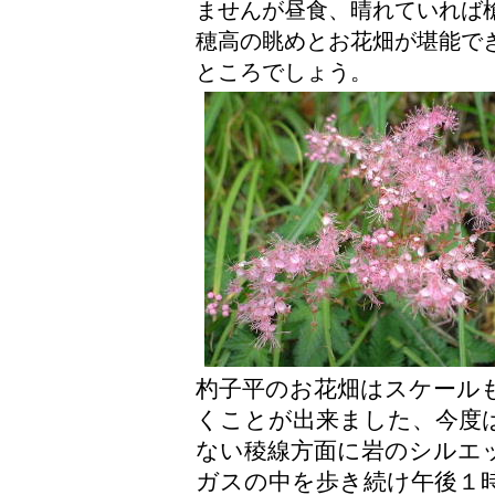
ませんが昼食、晴れていれば
穂高の眺めとお花畑が堪能で
ところでしょう。
杓子平のお花畑はスケール
くことが出来ました、今度
ない稜線方面に岩のシルエ
ガスの中を歩き続け午後１