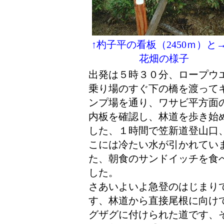
↑杓子平の看板（2450ｍ）と
花畑の様子
出発は５時３０分、ロープウ
乗り場のすぐ下の橋を渡って
ンプ場を通り、ワサビ平方面
内板を確認し、林道を歩き始
した、１時間で笠新道登山口
こには冷たい水が引かれてい
た、朝食のサンドイッチを食
した。
さあいよいよ急登のはじまり
す、林道から直接尾根に向け
グザグに付けられた道です、