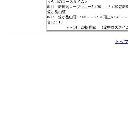
＜今回のコースタイム＞
8/11 新穂高ロープウエー5：30－－6：30笠新道
笠ヶ岳山荘
8/12 笠が岳山荘6：00－－6：20頂上6：40
合12：15
－－14：20槍見館 （途中ロスタイ
トッ