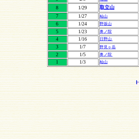
取立山
8
1/29
7
1/27
杣山
6
1/24
野坂山
5
1/23
奥ノ院
4
1/16
日野山
3
1/7
野見ヶ岳
2
1/5
奥ノ院
1
1/3
杣山