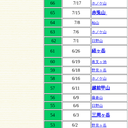
66
7/17
ホノケ山
65
7/15
赤兎山
64
7/8
杣山
63
7/6
ホノケ山
62
7/1
日野山
経ヶ岳
61
6/26
60
6/19
夜叉ヶ池
59
6/18
野見ヶ岳
58
6/16
ホノケ山
越前甲山
57
6/11
56
6/9
藤倉山
55
6/6
日野山
54
6/3
三周ヶ岳
53
6/2
野見ヶ岳