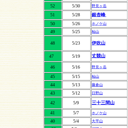
52
5/30
野見ヶ岳
51
5/28
銀杏峰
50
5/26
ホノケ山
49
5/25
杣山
48
5/23
伊吹山
丈競山
47
5/19
46
5/16
野見ヶ岳
45
5/15
杣山
44
5/13
藤倉山
43
5/12
日野山
42
5/9
三十三間山
41
5/7
ホノケ山
40
5/4
大平山