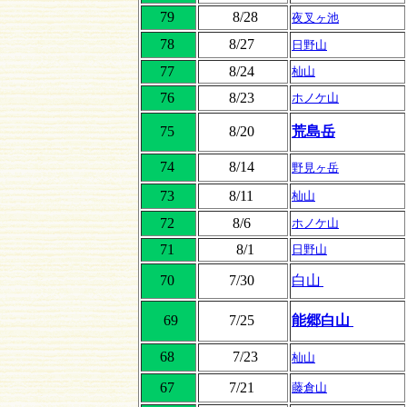
79
8/28
夜叉ヶ池
78
8/27
日野山
77
8/24
杣山
76
8/23
ホノケ山
75
8/20
荒島岳
74
8/14
野見ヶ岳
73
8/11
杣山
72
8/6
ホノケ山
71
8/1
日野山
70
7/30
白山
69
7/25
能郷白山
68
7/23
杣山
67
7/21
藤倉山