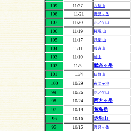
109
11/27
六所山
108
11/21
野見ヶ岳
107
11/20
ホノケ山
106
11/19
権現 山
105
11/17
武衛 山
104
11/11
藤倉山
103
11/10
杣山
武奈ヶ岳
102
11/5
101
11/4
日野山
100
10/29
夜叉ヶ池
99
10/26
ホノケ山
西方ヶ岳
98
10/24
97
10/19
荒島岳
赤兎山
96
10/16
95
10/15
野見ヶ岳