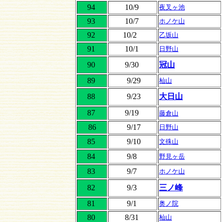
94
10/9
夜叉ヶ池
93
10/7
ホノケ山
92
10/2
乙坂山
91
10/1
日野山
90
9/30
冠山
89
9/29
杣山
88
9/23
大日山
87
9/19
藤倉山
86
9/17
日野山
85
9/10
文殊山
84
9/8
野見ヶ岳
83
9/7
ホノケ山
82
9/3
三ノ峰
81
9/1
奥ノ院
80
8/31
杣山