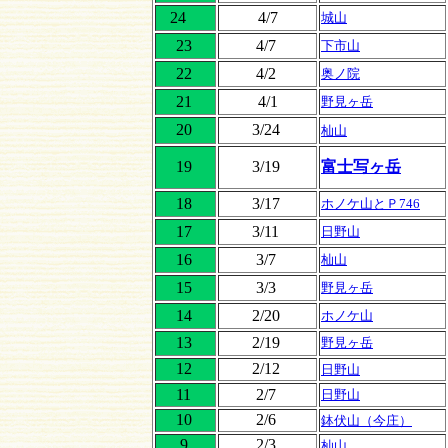
24
4/7
城山
23
4/7
下市山
22
4/2
奥ノ院
21
4/1
野見ヶ岳
20
3/24
杣山
19
3/19
富士写ヶ岳
18
3/17
ホノケ山とＰ746
17
3/11
日野山
16
3/7
杣山
15
3/3
野見ヶ岳
14
2/20
ホノケ山
13
2/19
野見ヶ岳
12
2/12
日野山
11
2/7
日野山
10
2/6
鉢伏山（今庄）
9
2/3
杣山