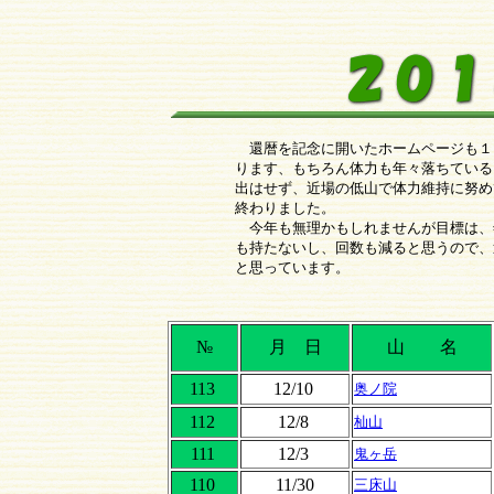
還暦を記念に開いたホームページも１
ります、もちろん体力も年々落ちている
出はせず、近場の低山で体力維持に努め
終わりました。
今年も無理かもしれませんが目標は、
も持たないし、回数も減ると思うので、
と思っています。
№
月 日
山 名
113
12/10
奥ノ院
112
12/8
杣山
111
12/3
鬼ヶ岳
110
11/30
三床山