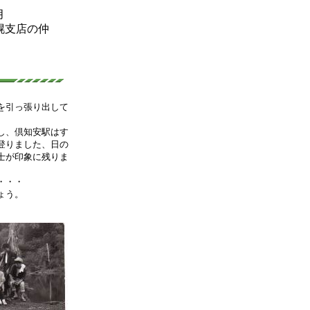
月
幌支店の仲
を引っ張り出して
し、倶知安駅はす
登りました、日の
士が印象に残りま
・・・
ょう。