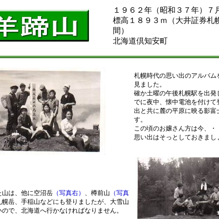
１９６２年（昭和３７年）７
標高１８９３ｍ（大井証券札
間）
北海道倶知安町
札幌時代の思い出のアルバム
見ました。
確か土曜の午後札幌駅を出発
でに夜中、懐中電池を付けて
出と共に麓の平原に映る影富
す。
この頃のお嬢さん方は今、・
思い出はそっとしておきまし
た山は、他に空沼岳
（写真右）
、樽前山
（写真
札幌岳、手稲山などにも登りましたが、大雪山
いので、北海道へ行かなければなりません。