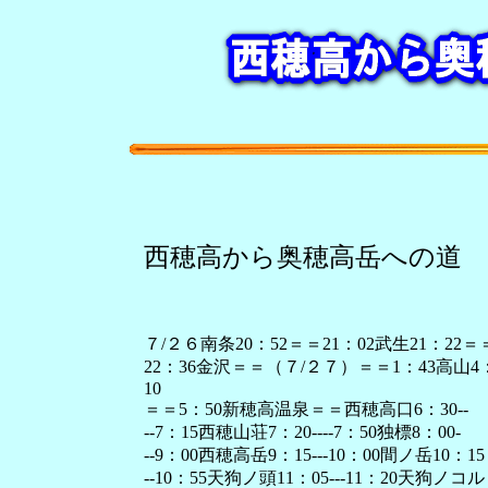
西穂高から奥穂高岳への道
７/２６南条20：52＝＝21：02武生21：22＝
22：36金沢＝＝（７/２７）＝＝1：43高山4
10
＝＝5：50新穂高温泉＝＝西穂高口6：30--
--7：15西穂山荘7：20----7：50独標8：00-
--9：00西穂高岳9：15---10：00間ノ岳10：15
--10：55天狗ノ頭11：05---11：20天狗ノコル