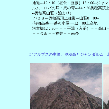
通過---12：10（昼食・昼寝）13：00--ジャ
ルム・ロバの耳・馬の背---14：30奥穂高頂
--奥穂高山荘（泊まり）
７/２８---奥穂高頂上往復---山荘8：00--
-前穂高岳----岳沢小屋----12：00上高地
河童橋12：30＝＝＝平湯（入浴）＝＝高山
＝＝金沢＝＝福井＝＝南条
北アルプスの主峰、奥穂高とジャンダルム、