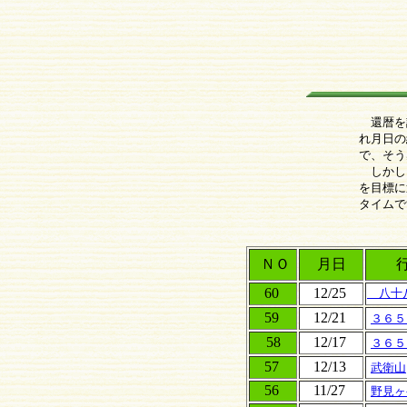
還暦を
れ月日の
で、そう
しかし
を目標に
タイムで
ＮＯ
月日
行
60
12/25
八十八
59
12/21
３６５
58
12/17
３６５
57
12/13
武衛山
56
11/27
野見ヶ