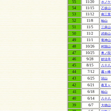
55
11/20
ホノケ
54
11/15
乙坂山
53
11/12
南三里
52
11/8
杣山
51
11/5
三床山
50
11/2
武衛山
49
11/1
竜神山
48
10/26
村国山
47
10/25
奥ノ院
46
9/28
妙法寺
45
8/15
八十八
44
7/12
霧ヶ峰
43
6/25
冠山
42
6/21
夜叉ヶ
41
6/18
杣山
40
6/14
八十八
39
6/7
大徳山