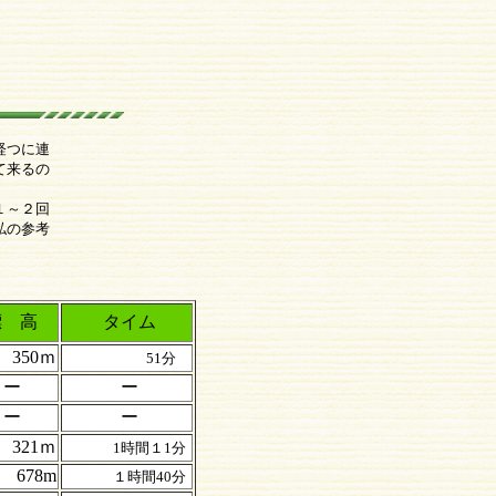
経つに連
て来るの
１～２回
私の参考
 高
タイム
350ｍ
51分
ー
ー
ー
ー
321ｍ
1時間１1分
678m
１時間40分