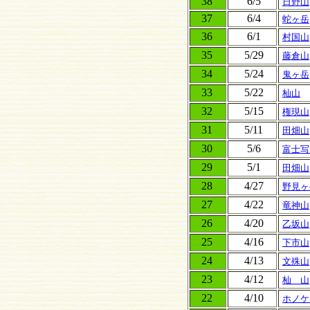
38
6/5
日野山
37
6/4
蛇ヶ岳
36
6/1
村国山
35
5/29
藤倉山
34
5/24
鬼ヶ岳
33
5/22
杣山
32
5/15
権現山
31
5/11
田畑山
30
5/6
富士写
29
5/1
田畑山
28
4/27
野見ヶ
27
4/22
竜神山
26
4/20
乙坂山
25
4/16
下市山
24
4/13
文殊山
23
4/12
杣 山
22
4/10
ホノケ