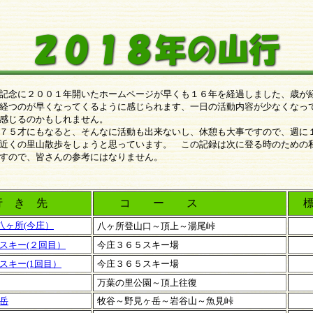
記念に２００１年開いたホームページが早くも１６年を経過しました、歳が
経つのが早
くなってくるように感じられます、一日の活動内容が少なくなっ
感じるのかもしれません。
７５才にもなると、そんなに活動も出来ないし、休憩も大事ですので、週に
近くの里山散歩をしょうと思っています。 この記録は次に登る時のための
すので、皆さんの参考にはなりません。
 き 先
コ ー ス
標
ヶ所(今庄）
八ヶ所登山口～頂上～湯尾峠
スキー(２回目）
今庄３６５スキー場
スキー(1回目）
今庄３６５スキー場
万葉の里公園～頂上往復
岳
牧谷～野見ヶ岳～岩谷山～魚見峠