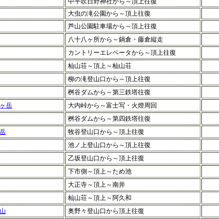
中平吹日野神社から～頂上往復
大虫の滝公園から～頂上往復
芦山公園駐車場から～頂上往復
八十八ヶ所から～鍋倉・藤倉縦走
カントリーエレベータから～頂上往復
杣山荘～頂上～杣山荘
柳の滝登山口から～頂上往復
桝谷ダムから～第三鉄塔往復
ヶ岳
大内峠から～富士写・火燈周回
桝谷ダムから～第四鉄塔往復
岳
牧谷登山口から～頂上往復
池ノ上登山口から～頂上往復
乙坂登山口から～頂上往復
下市側～頂上～ため池
大正寺～頂上～南井
杣山荘～頂上～阿久和
山
奥野々登山口から頂上往復