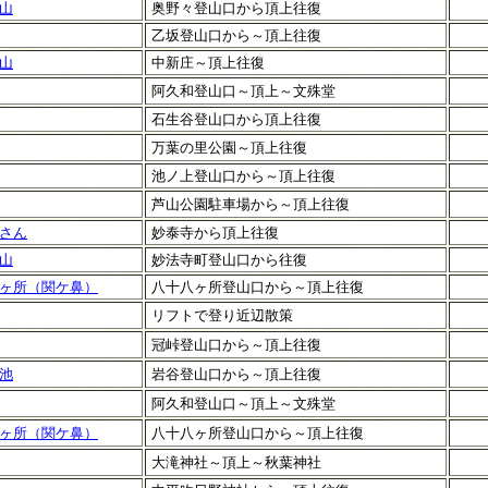
山
奥野々登山口から頂上往復
乙坂登山口から～頂上往復
山
中新庄～頂上往復
阿久和登山口～頂上～文殊堂
石生谷登山口から頂上往復
万葉の里公園～頂上往復
池ノ上登山口から～頂上往復
芦山公園駐車場から～頂上往復
さん
妙泰寺から頂上往復
山
妙法寺町登山口から往復
ヶ所（関ケ鼻）
八十八ヶ所登山口から～頂上往復
リフトで登り近辺散策
冠峠登山口から～頂上往復
池
岩谷登山口から～頂上往復
阿久和登山口～頂上～文殊堂
ヶ所（関ケ鼻）
八十八ヶ所登山口から～頂上往復
大滝神社～頂上～秋葉神社