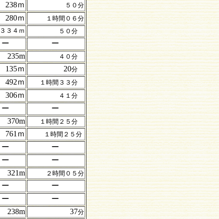
238ｍ
５０分
280ｍ
１時間０６分
３３４ｍ
５０分
ー
ー
235m
４０分
135ｍ
20
分
492ｍ
１時間３３分
306ｍ
４１分
ー
ー
370m
１時間２５分
761ｍ
１時間２５分
ー
ー
ー
ー
321m
２時間０５分
ー
ー
ー
ー
238m
37
分