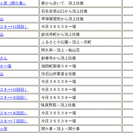
ヶ所（関ケ鼻）
家から歩いて、頂上往復
石生谷登山口から頂上往復
山
琴弾展望所から頂上往復
スキー(11回目）
今庄３６５スキー場
山
妙法寺町から頂上往復
ふるさと小公園～頂上～沢町
阿久和～頂上～杣山荘
さん
妙泰寺から頂上往復
キー場
池田町新保スキー場
山
珪石山作業道を往復
今庄３６５スキー場
スキー(10回目）
今庄３６５スキー場
スキー(９回目）
今庄３６５スキー場
味真野苑～頂上往復
スキー(８回目）
今庄３６５スキー場
スキー(７回目）
今庄３６５スキー場
ヶ所
関ケ鼻～頂上～関ケ鼻