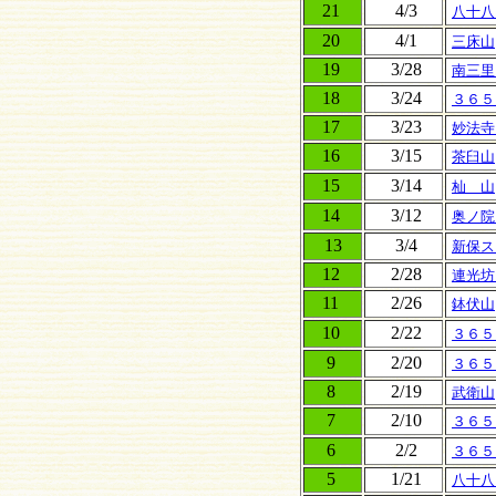
21
4/3
八十八
20
4/1
三床山
19
3/28
南三里
18
3/24
３６５
17
3/23
妙法寺
16
3/15
茶臼山
15
3/14
杣 山
14
3/12
奥ノ院
13
3/4
新保ス
12
2/28
連光坊
11
2/26
鉢伏山
10
2/22
３６５
9
2/20
３６５
8
2/19
武衛山
7
2/10
３６５
6
2/2
３６５
5
1/21
八十八