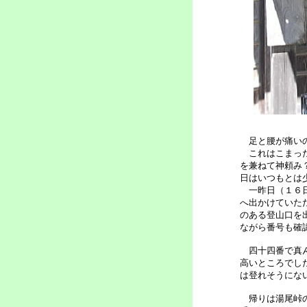
足と腰が痛いの
これはこまった
を兼ねて神頼み
日はいつもとは
一昨日（１６日
へ出かけていた
のある登山口を
ながら番号も確
四十四番で真ん
高いところでし
は登れそうにな
帰りは湯尾峠の