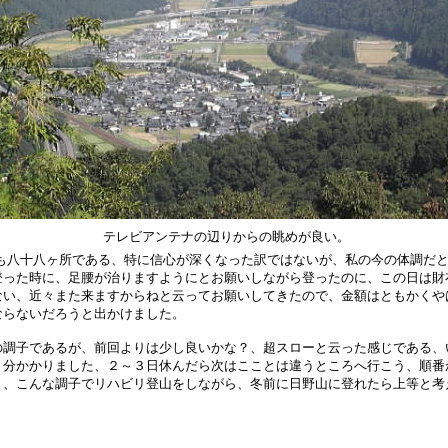
テレビアンテナの辺りからの眺めが良い。
も八十八ヶ所である、特に信心が深くなった訳ではないが、私の今の体調だ
登った時に、足腰が治りますようにとお願いしながら登ったのに、この日は財
ない、近々また来ますからねと云ってお願いしてきたので、金額はともかくや
ならないだろうと出かけました。
の調子であるが、前回よりは少し良いかな？、超スローと云った感じである、
５分かかりました、２～３日休んだら次はこことは違うところへ行こう、順番
う、こんな調子でリハビリ登山をしながら、冬前に日野山に登れたら上等と考
。