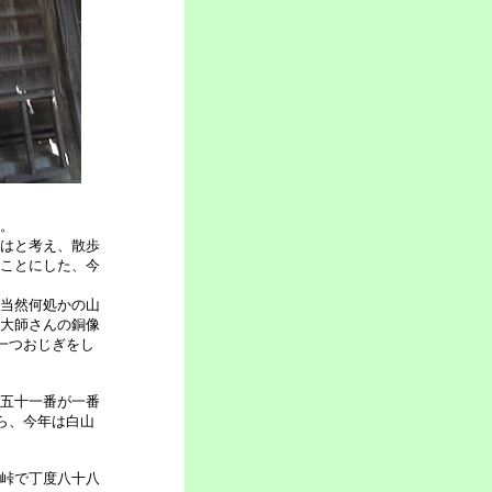
。
はと考え、散歩
ことにした、今
当然何処かの山
大師さんの銅像
一つおじぎをし
五十一番が一番
ら、今年は白山
峠で丁度八十八