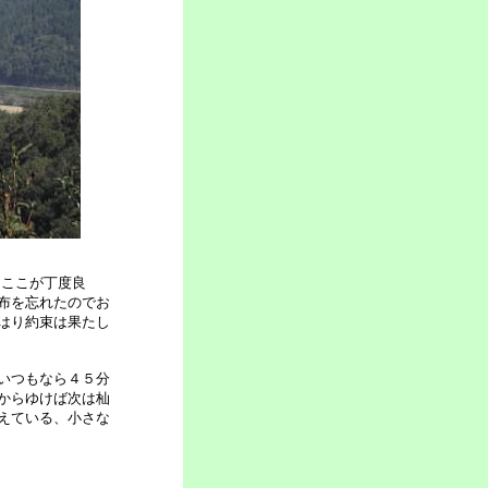
とここが丁度良
布を忘れたのでお
はり約束は果たし
いつもなら４５分
からゆけば次は杣
えている、小さな