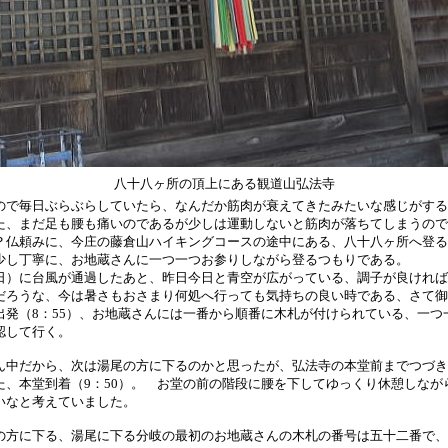
八十八ヶ所の頂上にある観道山弘法寺
で毎日ぶらぶらしていたら、なんだか筋肉が衰えてきたみたいな感じがする
、まだ足も腰も痛いのであるが少しは運動しないと筋肉が落ちてしまうので
？仏頼みに、今庄の藤倉山ハイキングコースの途中にある、八十八ヶ所へ登る
少し丁寧に、お地蔵さんに一つ一つお参りしながら登るつもりである。
）に台風が通過したあと、昨日今日と青空が広がっている、調子が良ければ
だろうな、今は暑さもおさまり何処へ行っても気持ちの良い時である、さて御
出発（8：55）、お地蔵さんには一番から順番に木札が付けられている、一つ
認して行く。
中だから、次は湯尾の方に下るのかと思ったが、弘法寺の本堂前までつづき
た、本堂到着（9：50）。 お堂の前の階段に腰を下してゆっくり休憩しなが
いなと考えていました。
方に下る、湯尾に下る分岐の最初のお地蔵さんの木札の番号は五十二番で、