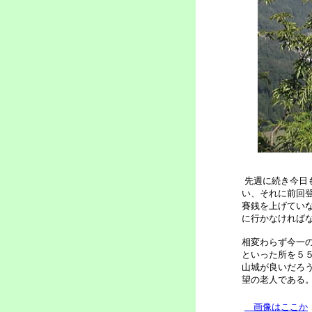
先週に続き今日
い、それに前回
賽銭を上げてい
に行かなければ
相変わらず今一
といった所を５
山城が良いだろ
望の老人である
画像はここか