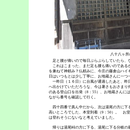
八十八ヶ所
足と腰が痛いので毎日ぶらぶらしていたら、な
これはこまった、まだ足も腰も痛いのであるが
を兼ねて神頼み？仏頼みに、今庄の藤倉山ハイ
日はいつもとは少し丁寧に、お地蔵さんに一つ
一昨日（１６日）に台風が通過したあと、昨日
へ出かけていただろうな、今は暑さもおさまり
のある登山口を出発（8：55）、お地蔵さんに
ながら番号も確認して行く。
四十四番で真ん中だから、次は湯尾の方に下る
高いところでした、本堂到着（9：50）。 お
は登れそうにないなと考えていました。
帰りは湯尾峠の方に下る、湯尾に下る分岐の最