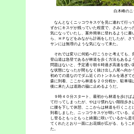
白木峰のニ
なんとなくニッコウキスゲを見に連れて行って
ずかにキスゲが残っていた程度で、さみしかっ
気になっていたし、案外簡単に登れるように書
ら、ＨＰなどをみながら計画をしだしたが、さ
サンには無理のような気になって来た。
それでは変りに何処へ行こうかと考えても、良
登山道は急登であるが林道を歩く方法もあるよ
問題はないと、予定通り朝６時過ぎ高速を使い
な状態になったが間もなく抜け出し八尾へ向か
初めての道なのでダム近くのトンネルを過ぎて
森に到着、ここから林道を２０分程か、駐車場
後に来た人は道路の脇に止めるようだ。
９時４０分スタート、最初から林道を歩けばよ
て行ってしまったが、やはり慣れない階段歩き
に腰を下して休憩、ここからは林道を行くこと
到着しました、ニッコウキスゲが咲いている、
し登るともっともっと綺麗に咲いているから是
てくれたとおり一面にお花畑が広がる、もうこ
た。