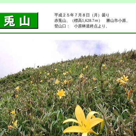
平成２５年７月８日（月）曇り
赤兎山、（標高1,628.7ｍ） 勝山市小原、
登山口： 小原林道終点より、