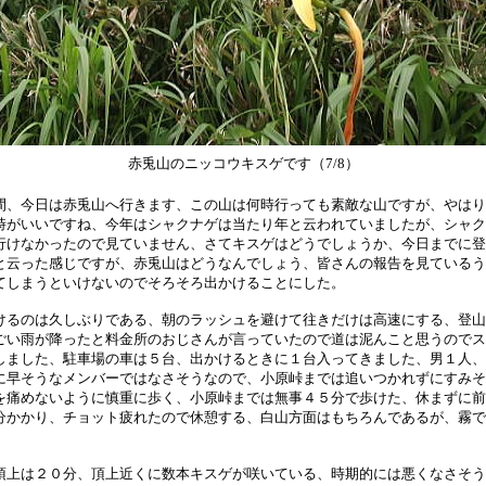
赤兎山のニッコウキスゲです（7/8）
、今日は赤兎山へ行きます、この山は何時行っても素敵な山ですが、やはり
時がいいですね、今年はシャクナゲは当たり年と云われていましたが、シャク
行けなかったので見ていません、さてキスゲはどうでしょうか、今日までに登
と云った感じですが、赤兎山はどうなんでしょう、皆さんの報告を見ているう
てしまうといけないのでそろそろ出かけることにした。
るのは久しぶりである、朝のラッシュを避けて往きだけは高速にする、登山
ごい雨が降ったと料金所のおじさんが言っていたので道は泥んこと思うのでス
しました、駐車場の車は５台、出かけるときに１台入ってきました、男１人、
に早そうなメンバーではなさそうなので、小原峠までは追いつかれずにすみそ
を痛めないように慎重に歩く、小原峠までは無事４５分で歩けた、休まずに前
分かかり、チョット疲れたので休憩する、白山方面はもちろんであるが、霧で
上は２０分、頂上近くに数本キスゲが咲いている、時期的には悪くなさそう