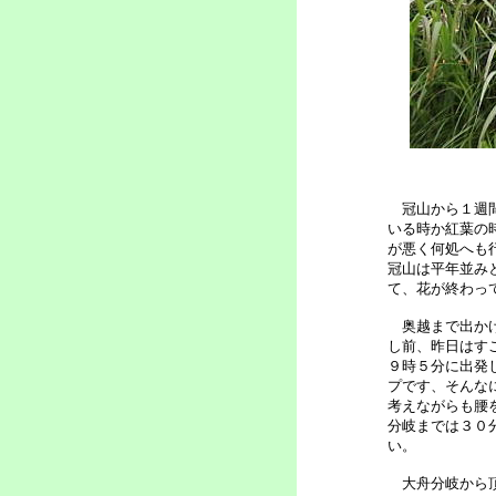
冠山から１週間
いる時か紅葉の
が悪く何処へも
冠山は平年並み
て、花が終わっ
奥越まで出かけ
し前、昨日はす
９時５分に出発
プです、そんな
考えながらも腰
分岐までは３０
い。
大舟分岐から頂