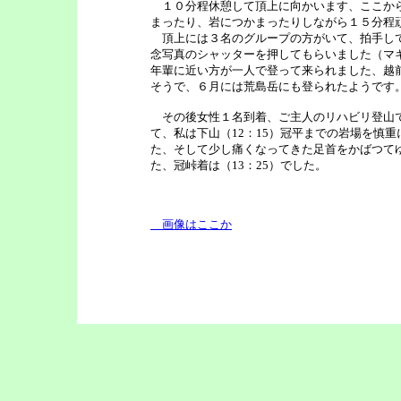
１０分程休憩して頂上に向かいます、ここから
まったり、岩につかまったりしながら１５分程頑
頂上には３名のグループの方がいて、拍手して
念写真のシャッターを押してもらいました（マ
年輩に近い方が一人で登って来られました、越
そうで、６月には荒島岳にも登られたようです
その後女性１名到着、ご主人のリハビリ登山で
て、私は下山（12：15）冠平までの岩場を慎
た、そして少し痛くなってきた足首をかばつて
た、冠峠着は（13：25）でした。
画像はここか