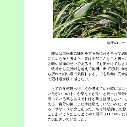
冠平のニッ
昨日は自転車の練習をする孫に付き合って結構
にしようかと考えた、昔は全然こんなこと思っ
と軽い腰痛のせいであろう、でも出かけてしま
牧谷から魚見峠を越えて池田に出て冠峠に向か
ら折れの細い道で気疲れする、でも昨年に完全
で冠林道が狭く感じない。
さて昨夜何処へ行こうか考えていた時にはニッ
いたがいつのまにか楽な方が良いと云った気分に
渡っている風もありそれほど暑さは感じない、
える、自分の後にまだ車は増えていないみたい
る、ササユリが少しあった、もう時期的には遅
こしあいてきたころようやく冠平（11：00）
外沢山さいていました。