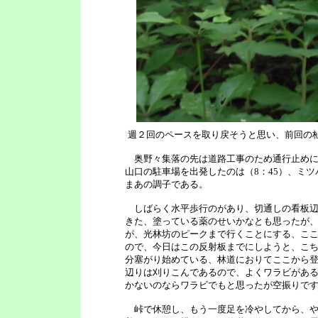
週２回のペースを取り戻そうと思い、前回の
奥野々集落の先は道路工事のため通行止めに
山口の駐車場を出発したのは（8：45）、ミツ
まあの調子である。
しばらく水平歩行のがあり、切通しの看板辺
きた、塗っている薬のせいかなとも思ったが
が、光林坊のピークまで行くことにする、こ
ので、今日はこの反射板までにしようと、こ
分塞がり始めている、林道におりてここから
辺りは刈りこんであるので、よくワラビがあ
かないのならワラビでもと思ったが空振りで
峠で休憩し、もう一度足を冷やしてから、やは