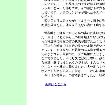
っています、白山も見えるのですが遠くは薄
ラッセルと云った感じです、今の雪は下の方
しまいます、いまのカンジキが壊れたらスノ
いですね。
深い雪を踏み分けながらもようやく頂上に到
簡単な昼食をし、体がが冷えない内に下山す
菅谷峠まで降りて来ると私の歩いた足跡が続
た、車は下にあるから上の駐車場まで取りに
った林道横の尾根の雪の状態が観て見たくな
頂上から峠までは自分のラッセル跡を歩いた
セルです、やはり歩いた足跡のある道で帰る
そのまま進み、最初のカーブで尾根に入りま
なつてきました、やはり失敗だなと思い、少
ら林道へ逃げようと思うのですが、すんなり
た、なんとか林道に降りました、大分足もく
ホノケトンネルの入口に着き、ここから駐車
今日は５時間以上の雪道歩きでしたが、靴の
画像はここから