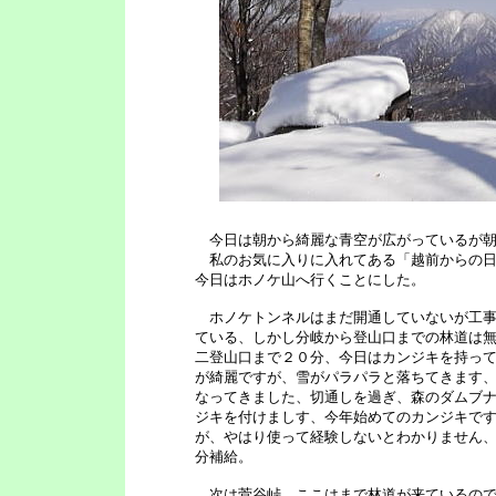
今日は朝から綺麗な青空が広がっているが
私のお気に入りに入れてある「越前からの日
今日はホノケ山へ行くことにした。
ホノケトンネルはまだ開通していないが工事
ている、しかし分岐から登山口までの林道は
二登山口まで２０分、今日はカンジキを持っ
が綺麗ですが、雪がパラパラと落ちてきます
なってきました、切通しを過ぎ、森のダムブ
ジキを付けましす、今年始めてのカンジキで
が、やはり使って経験しないとわかりません
分補給。
次は菅谷峠、ここはまで林道が来ているので