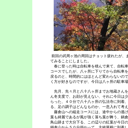
前回の武周ヶ池の周回はチョット疲れたが、
てみることにしました。
春に登った時は自転車を積んで来て、自転車
コースでしたが、八ヶ所に下りてから自転車
戻るのと、時間的にはほとんど変わらないの
く方が好きなのですが、今日は八ヶ所の駐車場
先月、先々月と八十八ヶ所までお地蔵さんを
ん冬支度で、お顔が見えない、それに今日は
らった、４０分で八十八ヶ所の弘法寺に到着
る、足の調子はどんなものか、一息入れて考
藤倉山への縦走コースには、途中からの逃げ
葉も綺麗であるが風が強く落ち葉が舞う、鍋
鳥山跡まで大分下る、この辺りの紅葉が今日
鍋倉山から５０分掛かって、主稜尾根に到着