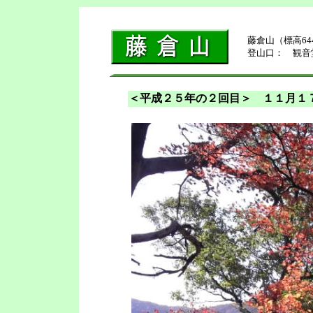
藤倉山（標高6
登山口： 観音
＜平成２５年の２回目＞ １１月１