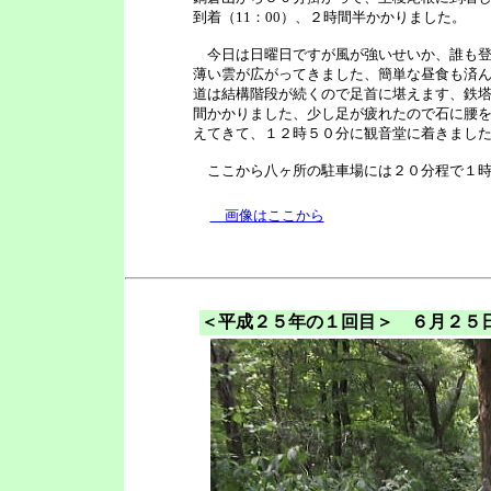
到着（11：00）、２時間半かかりました。
今日は日曜日ですが風が強いせいか、誰も登
薄い雲が広がってきました、簡単な昼食も済
道は結構階段が続くので足首に堪えます、鉄
間かかりました、少し足が疲れたので石に腰
えてきて、１２時５０分に観音堂に着きまし
ここから八ヶ所の駐車場には２０分程で１時
画像はここから
＜平成２５年の１回目＞ ６月２５