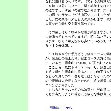
なれば逃げるつもりです、（でも今の時期だ
９時３０分にスタート、燧ヶ城跡までは２
の道ですし、薄曇りの空で助かります、第一
この辺りにササユリが沢山咲いていましたが
した、次の鉄塔へ来ると人の声がします、鉄
人事ながら曇り空を願う気分です。
その後しばらく緩やかな道が続きますが、
に頑張ってもらっていますが、時々はバラン
ります、なんて考えながら歩いているうちに
食べ３０分休憩、。
１１時４５分に予定どうり縦走コースで鍋
が、藤倉山の頂上より、縦走コースの方に高
いていると、藤倉山（644ｍ）の頂上より２
ここから一気に下り１９０程下り、鍋倉山
も八ヶ所から藤倉山に登ると、この激下りを
をとって見たので、登り返しは少なかったの
ので距離は大分長くなったのか、八ヶ所登山
２５分かかりました。
もちろん八十八ヶ所の弘法寺や、登山道に
くじに当たるように等と云う欲くな事は言い
画像はここから