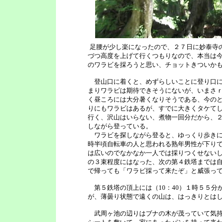
足腰が少し楽になったので、２７日に妙泰寺
づつ高度を上げて行くつもりなので、本当は
のワラビを採ろうと思い、チョットきついか
登山口に着くと、めずらしいことに登り口に
まりワラビは期待できそうにないが、いまさｒ
く昼ころには大分暑くなりそうである、今の
りにもワラビはあるが、すでに大きくタケて
行く、沢山はいらない、煮物一回分だから、
しながら登っている。
ワラビを探しながら登ると、ゆっくり歩きに
時半頃自転車の人と思われる熟年男性が下り
は広いのでなかなか一人では採りつくせない
の３束程度にはなった、次の第４鉄塔までは
で帰っても「ワラビ採って来たぞ」と威張っ
第５鉄塔の頂上には（10：40）１時５５分
が、薄曇り状態で遠くの山は、はっきりとは
武周ヶ池の辺りはブナの木が茂っていて気持