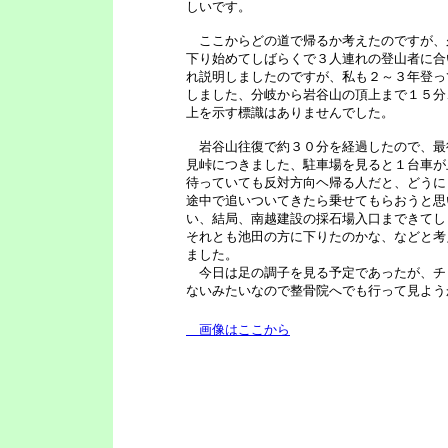
しいです。
ここからどの道で帰るか考えたのですが、
下り始めてしばらくで３人連れの登山者に合
れ説明しましたのですが、私も２～３年登っ
しました、分岐から岩谷山の頂上まで１５分
上を示す標識はありませんでした。
岩谷山往復で約３０分を経過したので、最
見峠につきました、駐車場を見ると１台車が
待っていても反対方向ヘ帰る人だと、どうに
途中で追いついてきたら乗せてもらおうと思
い、結局、南越建設の採石場入口まできてし
それとも池田の方に下りたのかな、などと考
ました。
今日は足の調子を見る予定であったが、チ
ないみたいなので整骨院へでも行って見よう
画像はここから