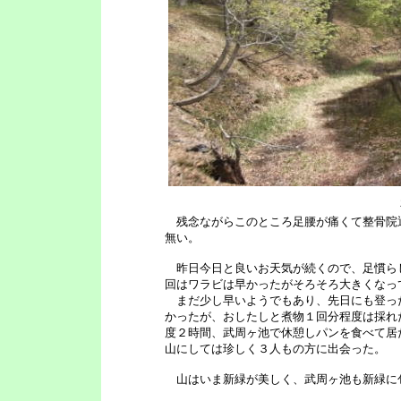
残念ながらこのところ足腰が痛くて整骨院
無い。
昨日今日と良いお天気が続くので、足慣ら
回はワラビは早かったがそろそろ大きくなっ
まだ少し早いようでもあり、先日にも登っ
かったが、おしたしと煮物１回分程度は採れ
度２時間、武周ヶ池で休憩しパンを食べて居
山にしては珍しく３人もの方に出会った。
山はいま新緑が美しく、武周ヶ池も新緑に