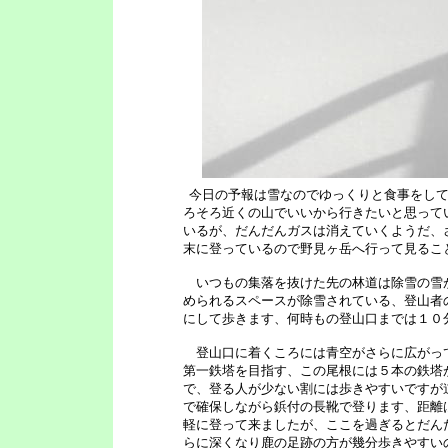
今日の予報は雪なのでゆっくりと食事をして
ろそろ近くの山でいいから行きたいと思って
いるが、だんだんガスは消えていくようだ、
末に登っているので野見ヶ岳へ行って見るこ
いつもの集落を抜けた先の林道は除雪の雪
められるスペースが除雪されている、登山者
にして歩きます、何時もの登山口までは１０
登山口に着くころには青空がさらに広がっ
第一鉄塔を目指す、この尾根には５本の鉄塔
で、登る人が少ない割には歩きやすいですが
で確保しながら鋲付の長靴で登ります、距離
軽に登って来ましたが、ここを過ぎるとだん
らに深くなり鹿の足跡の方が幾分歩きやすい