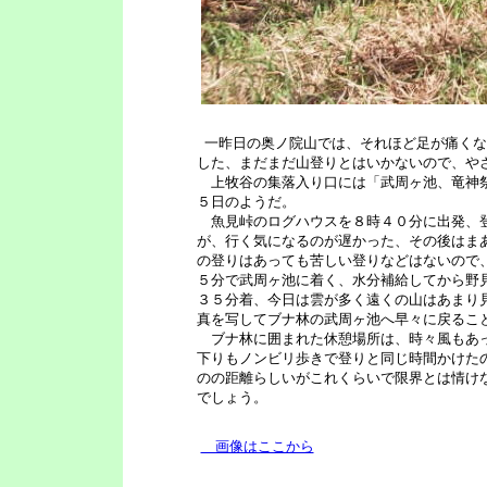
一昨日の奥ノ院山では、それほど足が痛くな
した、まだまだ山登りとはいかないので、や
上牧谷の集落入り口には「武周ヶ池、竜神祭
５日のようだ。
魚見峠のログハウスを８時４０分に出発、登
が、行く気になるのが遅かった、その後はま
の登りはあっても苦しい登りなどはないので
５分で武周ヶ池に着く、水分補給してから野
３５分着、今日は雲が多く遠くの山はあまり
真を写してブナ林の武周ヶ池へ早々に戻るこ
ブナ林に囲まれた休憩場所は、時々風もあっ
下りもノンビリ歩きで登りと同じ時間かけた
のの距離らしいがこれくらいで限界とは情け
でしょう。
画像はここから