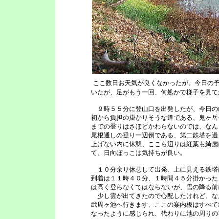
ここ数日お天気が良くなかったが、今日の
いたが、足がもう一回、何処かで様子を見て
９時５５分に登山口を出発したが、今日の
初から負担の掛かりそうな道である、鬼ヶ岳
までの登りはさほどかわらないのでは、なん
尾根通しの登り一辺倒である、第二鉄塔を過
上げない内に休憩、ここら辺りは紅葉も綺麗
て、日向ぼっこは気持ちが良い。
１０分余り休憩して出発、上に見える鉄塔
到着は１１時４０分、１時間４５分掛かった
は高く登らなくてはならないが、雪の降る前
少し雲が出てきたので心配したけれど、な
武周ヶ池へ行きます、ここの案内板はすべて
なったように感じられ、代わりに池の周りの