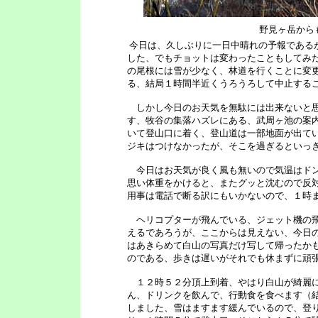
野見ヶ岳から
今日は、久しぶりに一日中晴れの予報である
した、でもチョットは変わったこともしてみ
の尾根には雪が少なく、林道を行くことに変
る、結局１時間半近くうろうろして中止する
しかし今日のお天気を無駄には出来ないと思
す、牧谷の集落ハズレにある、武周ヶ池の案内
いて登山口に着く、登山道は一部地面が出て
ジキはつけなかったが、そこを過ぎるといっ
今日はお天気が良く風も無いので気温はドン
思い体重をかけると、またグッと沈むので反
用事は電話で断る訳にもいかないので、１時
ヘリコプターが飛んでいる、ジェット機の飛
えるであろうが、ここからは見えない、今日
はあきらめて白山の写真だけ写して帰ったか
のである、歩きは遅いがそれでも休まずに頑
１２時５２分頂上到着、やはり白山が綺麗に
ん、ドリンクを飲んで、行動食を食べます（
しました、雪はますます緩んでいるので、登