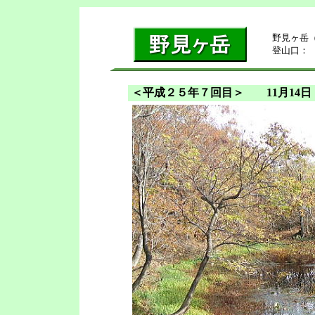
野見ヶ岳（
登山口：
＜平成２５年７回目＞ 11月14日