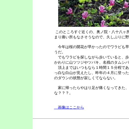
このところすぐ近くの、奥ノ院・八十八ヶ
まり痛い所もなさそうなので、久しぶりに野
今年は桜の開花が早かったのでワラビも早
うだ。
でもワラビを探しながら歩いていると、歩
かわりに山ツツジやツバキ、名残のタムシバ
頂上まではいつもなら１時間１５分程であ
っ白な白山が見えたし、昨年の４月に登った
のダウンの状態が寂しくてならない。
家に帰ったらやはり足が痛くなってきた、
な？？？。
画像はここから