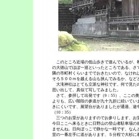
このところ近場の低山歩きで遊んでいるが、私
の大徳山でほぼ一巡といったところである、さ
隣の市町村くらいまででおきたいので、なけれ
そろ５００ｍを越える山も挟んでみるか、など
大滝神社はとても立派な神社です、何で見たの
思い出して、真似て写してみました。
さて、参拝して出発です（9：55）、ここの
よりも、広い階段の参道が九十九折に続いてい
きにくいです、展望台がありましたが通過、途
（10：35）
三つのお堂がありますのでお参りします、お堂
今日ここへ来るときに日野山の登山者駐車場の
ませんね。日向ぼっこで静かな一時です、なん
堂の一番左手に道があります、５分程で大杉に