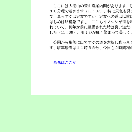
ここには大徳山の登山道案内図があります、頂
１０分程で着きます（11：07）、特に景色も
で、真っすぐは定友ですが、定友への道は以前
はじめは結構急ですし、ここもイノシシが道を
れていて、何年か前に整備された時は良い道だ
した（11：38）、モミジが紅く染まって美し
公園から集落に出てすぐの道を左折し真っ直ぐ
す、駐車場着は１１時５５分、今日も２時間程
画像はここか