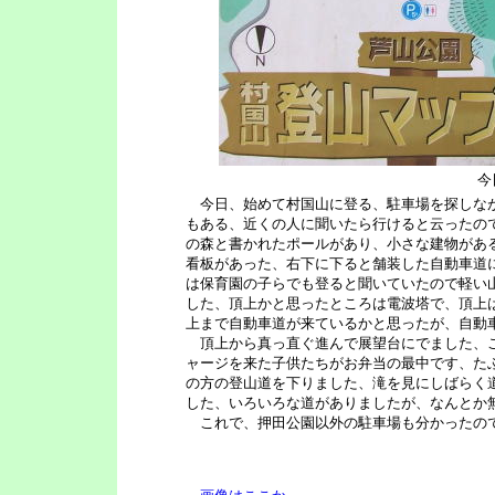
今
今日、始めて村国山に登る、駐車場を探しなが
もある、近くの人に聞いたら行けると云ったので
の森と書かれたポールがあり、小さな建物があ
看板があった、右下に下ると舗装した自動車道
は保育園の子らでも登ると聞いていたので軽い
した、頂上かと思ったところは電波塔で、頂上は
上まで自動車道が来ているかと思ったが、自動
頂上から真っ直ぐ進んで展望台にでました、こ
ャージを来た子供たちがお弁当の最中です、た
の方の登山道を下りました、滝を見にしばらく
した、いろいろな道がありましたが、なんとか
これで、押田公園以外の駐車場も分かったので