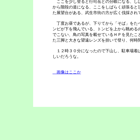
ここを少し登ると行司岳との分岐になる、しば
から階段の道になる、ここをしばらく頑張ると頂
た展望台がある、武生市街の方が広く伐採され
丁度お昼であるが、下りてから「そば」をたべ
ンビが下を飛んでいる、トンビを上から眺める
でこない、鳥の写真を載せているＨＰを見たこ
た三脚と大きな望遠レンズを担いで登り、何時
１２時３０分になったので下山し、駐車場着は
しいだろうな。
画像はここか