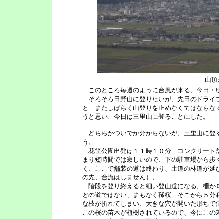
山頂
このところ毎週のように台風が来る、今日・明
そろそろ日野山に登りたいが、先日のドライブ
と、またしばらく山登りを止めなくてはならな
うと思い、今日は三里山に登ることにした。
どちらがついでか分からないが、三里山に登る
う。
花筐公園出発は１１時１０分、コンクリート舗
まり短時間では寂しいので、下の駐車場から歩
く、ここで舗装の道は終わり、土道の林道が延
の先、合流はしません）。
階段を登り終えると細い登山道になる、柵かロ
どの道ではない、まもなく孫桜、そこから５分
な枝が折れてしまい、大きな穴が開いた形ちで
この桜の苗木が植樹されているので、今にこの