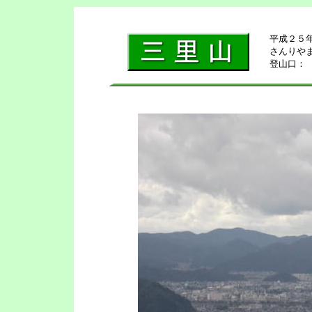
平成２５
さんりやま
登山口：