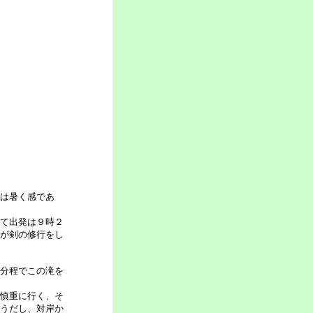
は暑く感であ
て出発は９時２
が剣の修行をし
分程でこの滝を
慎重に行く、そ
うだし、対岸か