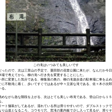
この滝はいつみても美しいです
ったので、次は三里山の予定で、粟田部の花筐公園に来たが、なんだか今日
車場で考えてから、柳の滝へ行き先を変更することにした。
所に変更した気分である、柳集落の奥の、柳の滝遊歩道の駐車場に車を止め
ぐに不動滝に着く、歩いてすぐではあるが中々立派な滝である、佐々木小次郎
いる。
めながら急な階段を上がる、次はとても美しい布滝である、登山口から１５
る。
リート舗装がしてあるが、濡れている所は滑りやすいので、ダブルストックで
なり山道となるころ、コウモリ穴、窓滝の案内板で少し入って見るが、滑りそ