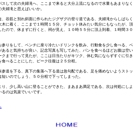
パスして次の夫婦滝へ、ここまで来ると大分上流になるので水量もあまりなく
の夫婦滝と思えばいいか。
、谷筋と別れ斜面に作られたジグザグの登り道である、夫婦滝からしばらく
大木に着く、ここまで１時間１５分、チョット休みたい気分にもなったが、頂
したので、休まずに行くと、祠が見え、１０時５５分に頂上到着、１時間３０
参りをして、ベンチに座り冷たいドリンクを飲み、行動食を少し食べる、ベ
があると気持ちが良い、記念写真も写してみた、パンを食べるほどお腹は空い
ークまで行って見たが、ここは日当たりがキツク、休む気にならずすぐに引き
を食べることにした、ピーク往復は２５分程。
参道を下る、真下の集落へ下る道は急勾配である、足を痛めないようストッ
は短いのでしょう、５０分程で下ってしまった。
り、少し高い山に登ることができた、まあまあ満足である、次は何処にしよ
いるのは気楽でいいです。
ら