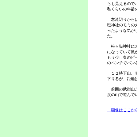
らも見えるので
私くらいの年齢
窓滝辺りからは
嶽神社のモミの
ったような気が
た。
松ヶ嶽神社にお
になっていて風
もう少し奥のピ
のベンチでパン
１２時下山、表
下りるが、距離
前回の武衛山よ
度の山で遊んで
画像はここか